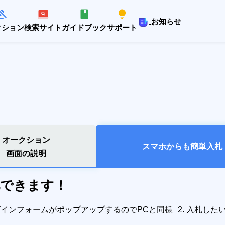
お知らせ
クション
検索サイト
ガイドブック
サポート
オークション
スマホからも
簡単入札
画面の説明
札できます！
グインフォームがポップアップするのでPCと同様
2. 入札し