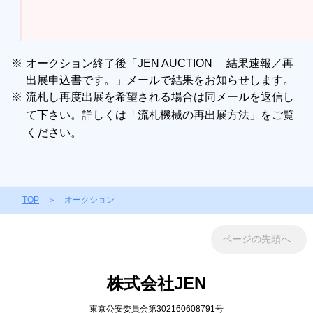
オークション終了後「JEN AUCTION 結果速報／再
出展申込書です。」メールで結果をお知らせします。
流札し再度出展を希望される場合は同メールを返信し
て下さい。詳しくは
「流札機械の再出展方法」
をご覧
ください。
TOP
＞ オークション
ページの先頭へ↑
株式会社JEN
東京公安委員会第302160608791号