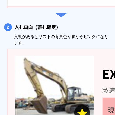
入札画面（落札確定）
2
入札があるとリストの背景色が青からピンクになり
ます。